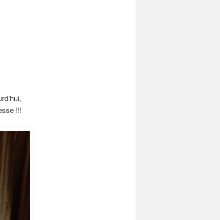
rd’hui,
sse !!!