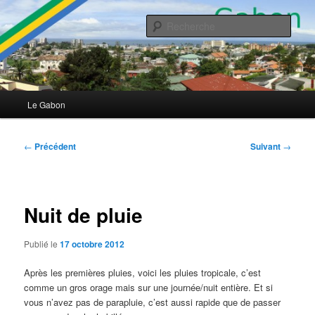
Aller
Ma vie à Libreville
au
Rech
contenu
principal
Le Gabon
Menu
Le Gabon
principal
Navigation
←
Précédent
Suivant
→
des
articles
Nuit de pluie
Publié le
17 octobre 2012
Après les premières pluies, voici les pluies tropicale, c’est
comme un gros orage mais sur une journée/nuit entière. Et si
vous n’avez pas de parapluie, c’est aussi rapide que de passer