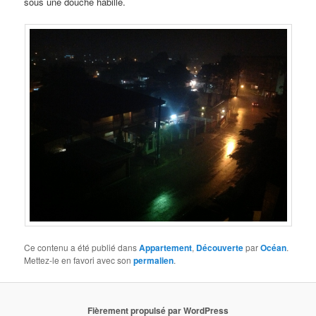
sous une douche habillé.
Ce contenu a été publié dans
Appartement
,
Découverte
par
Océan
.
Mettez-le en favori avec son
permalien
.
Fièrement propulsé par WordPress