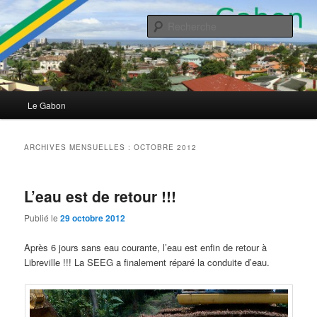
Aller
Aller
Ma vie à Libreville
au
au
Rech
contenu
contenu
principal
secondaire
Le Gabon
Menu
Le Gabon
principal
ARCHIVES MENSUELLES :
OCTOBRE 2012
L’eau est de retour !!!
Publié le
29 octobre 2012
Après 6 jours sans eau courante, l’eau est enfin de retour à
Libreville !!! La SEEG a finalement réparé la conduite d’eau.