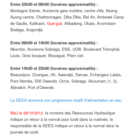
Entre 22h00 et 06h00 (horaires approximatifs) :
Montagne Sainte, Ancienne gare routière, centre ville, Nzeng
Ayong centre, Charbonnages, Diba Diba, Bel Air, Ambowé Camp
de Gaulle, Kalikack,
Gué-gué
, Alibadeng, Okala, Avormbam
Bodéga, Angondjé.
Entre 06h00 et 14h00 (horaires approximatifs) :
Nkembo, Ancienne Sobraga, ENS, UOB, Boulevard Triomphal,
Louis, Gros bouquet, Bisségué, Plein ciel.
Entre 14h00 et 22h00 (horaires approximatifs) :
Beauséjour, Ozangue, IAI, Awendjé, Damas, Echangeur Lalala,
Pont Nomba, SNI Owendo, Octra, Sobraga, Akournam (1, 2),
Alénakiri, Port d’Owendo.
La SEEG annonce son programme rotatif d’alimentation en eau
MàJ le 28/10/2012
, le ministre des Ressources Hydraulique
indique un retour à la normal pour lundi dans la matinée, le
responsable de la SEEG indique un retour à la normal dans la
journée de lundi.