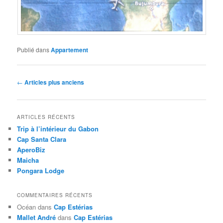
Publié dans
Appartement
Navigation
←
Articles plus anciens
des
articles
ARTICLES RÉCENTS
Trip à l’intérieur du Gabon
Cap Santa Clara
AperoBiz
Maicha
Pongara Lodge
COMMENTAIRES RÉCENTS
Océan
dans
Cap Estérias
Mallet André
dans
Cap Estérias